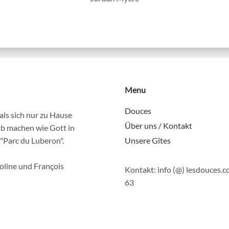
Menu
Douces
ls sich nur zu Hause
Über uns / Kontakt
ub machen wie Gott in
"Parc du Luberon".
Unsere Gîtes
oline und François
Kontakt: info (@) lesdouces.com
63‬