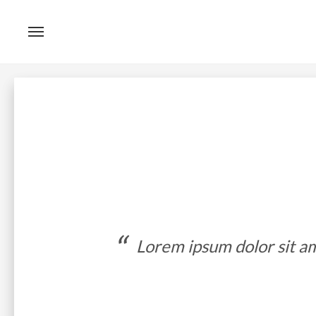
Skip
to
content
Lorem ipsum dolor sit ame